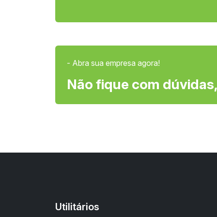
- Abra sua empresa agora!
Não fique com dúvidas,
Utilitários