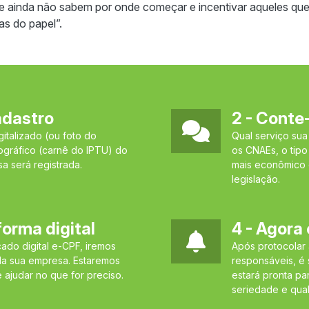
e ainda não sabem por onde começar e incentivar aqueles que
as do papel”.
cadastro
2 - Conte
italizado (ou foto do
Qual serviço su
ográfico (carnê do IPTU) do
os CNAEs, o tipo
 será registrada.
mais econômico 
legislação.
forma digital
4 - Agora
cado digital e-CPF, iremos
Após protocolar
da sua empresa. Estaremos
responsáveis, é
e ajudar no que for preciso.
estará pronta p
seriedade e qua