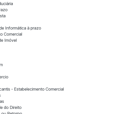
uciária
razo
sta
e Informática à prazo
to Comercial
de Imóvel
om
ercio
antis - Estabelecimento Comercial
s
cas
e do Direito
 ou Retorno