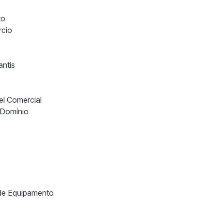
to
rcio
ntis
el Comercial
 Domínio
de Equipamento