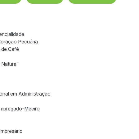
encialidade
ploração Pecuária
 de Café
n Natura"
sional em Administração
 Empregado-Meeiro
empresário