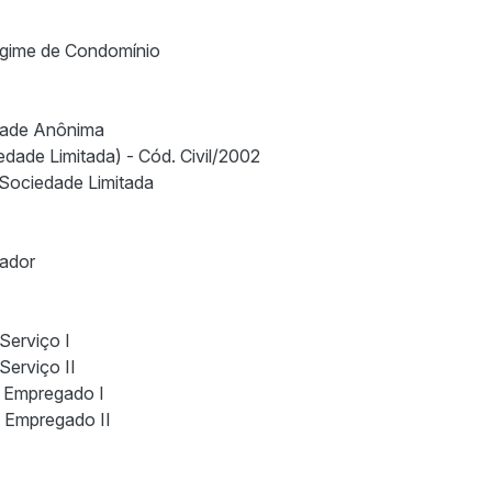
egime de Condomínio
edade Anônima
dade Limitada) - Cód. Civil/2002
 Sociedade Limitada
iador
Serviço I
Serviço II
e Empregado I
o Empregado II