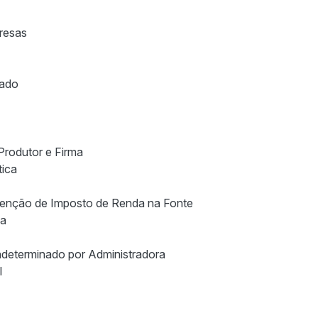
presas
gado
Produtor e Firma
tica
enção de Imposto de Renda na Fonte
da
indeterminado por Administradora
l