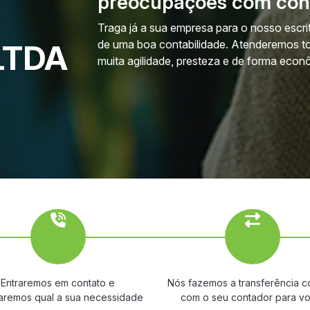
preocupações com cont
Traga já a sua empresa para o nosso escri
de uma boa contabilidade. Atenderemos t
 LTDA
muita agilidade, presteza e de forma eco
Entraremos em contato e
Nós fazemos a transferência co
saremos qual a sua necessidade
com o seu contador para vo